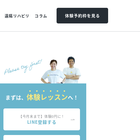
体験予約枠を見る
遠隔リハビリ
コラム
体験レッスン
まずは、
へ！
【今月末まで】体験0円に！
LINE登録する