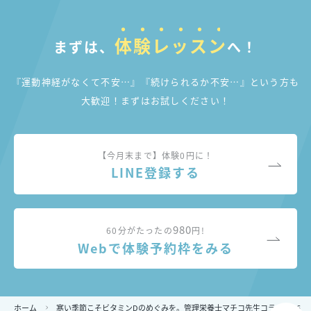
体験レッスン
まずは、
へ！
『運動神経がなくて不安…』『続けられるか不安…』
という方も
大歓迎！まずはお試しください！
【今月末まで】体験0円に！
LINE登録する
980
60分がたったの
円!
Webで体験予約枠をみる
ホーム
寒い季節こそビタミンDのめぐみを。管理栄養士マチコ先生コラムvol.6