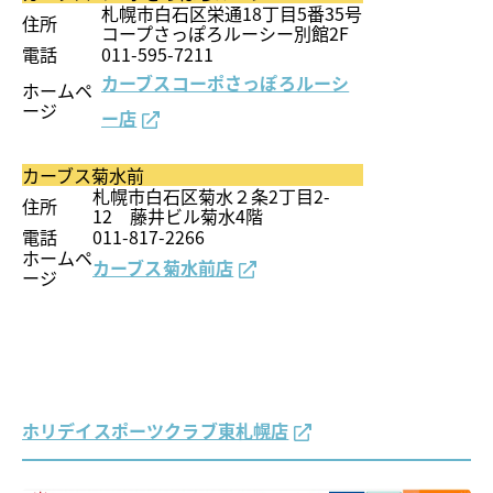
札幌市白石区栄通18丁目5番35号
住所
コープさっぽろルーシー別館2F
電話
011-595-7211
カーブスコーポさっぽろルーシ
ホームペ
ージ
ー店
カーブス菊水前
札幌市白石区菊水２条2丁目2-
住所
12 藤井ビル菊水4階
電話
011-817-2266
ホームペ
カーブス菊水前店
ージ
ホリデイスポーツクラブ東札幌店