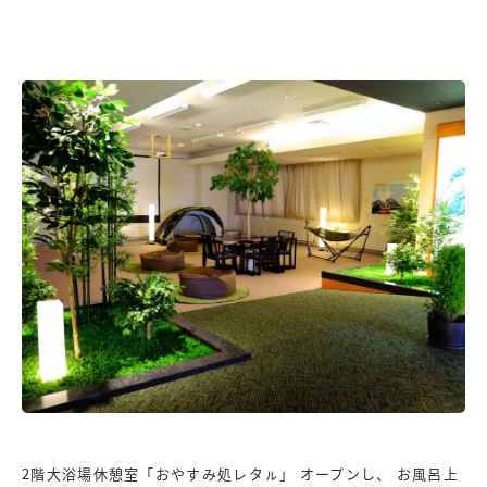
2階大浴場休憩室「おやすみ処レタㇽ」 オープンし、 お風呂上