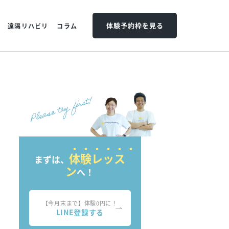
体験予約枠を見る
遠隔リハビリ
コラム
体験レッス
まずは、
ン
へ！
【今月末まで】体験0円に！
LINE登録する