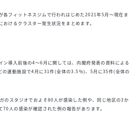
が各フィットネスジムで行われはじめた2021年5月～現在ま
におけるクラスター発生状況をまとめます。
イン導入前後の4～6月に関しては、内閣府発表の資料による
運動施設で4月に31件(全体の3.5％)、5月に35件(全体の
ヨガのスタジオでおよそ80人が感染した例や、同じ地区の3か
て70人の感染が確認された例の報告があります。