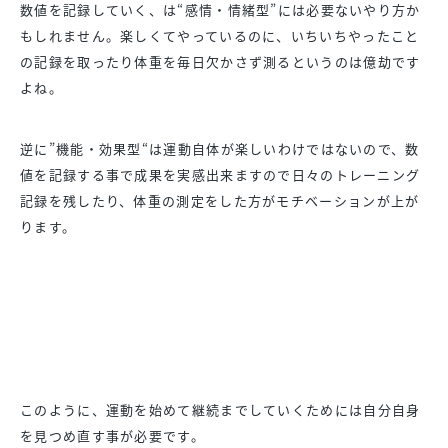
数値を記録していく、は“感情・情緒型”には必要ないやり方か
も
しれません。楽しくてやっているのに、
いちいちやったこと
の記録を取ったり体重を毎日欠かさず測るとい
うのは億劫です
よね。
逆に”機能・効果型“は運動自体が楽しいわけではないので、
数
値を記録する事で成果を実感出来ますので日々のトレーニング
記
録を残したり、
体重の測定をした方がモチベーションが上が
ります。
このように、
運動を始めて継続までしていくためには自分自身
を見つめ直す事が
必要です。