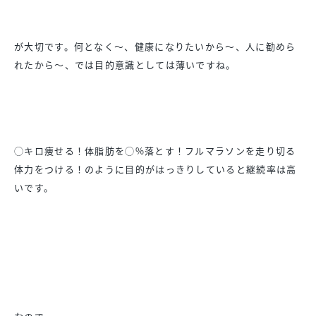
が大切です。何となく〜、健康になりたいから〜、
人に勧めら
れたから〜、では目的意識としては薄いですね。
◯キロ痩せる！体脂肪を◯%落とす！
フルマラソンを走り切る
体力をつける！
のように目的がはっきりしていると継続率は高
いです。