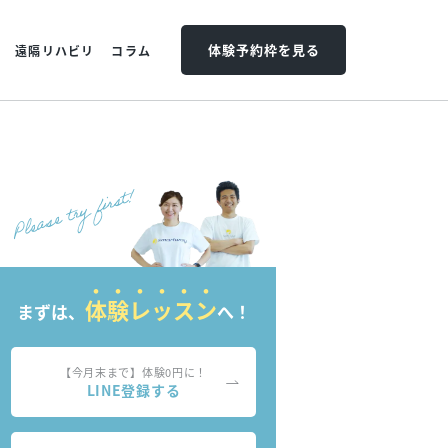
体験予約枠を見る
遠隔リハビリ
コラム
体験レッスン
まずは、
へ！
【今月末まで】体験0円に！
LINE登録する