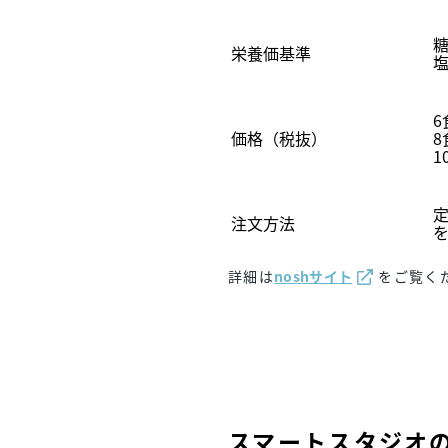
糖
栄養価基準
塩
6
価格（税抜）
8
1
注文方法
詳細は
noshサイト
をご覧く
スマートスタジオ