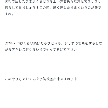
④③で圧したままふくらはぎを上下左右色々な角度でユサユサ
揺らしてみましょう！この時、軽く圧したままというのが肝で
すね。
⑤20〜30秒くらい続けたらひと休み。少しずつ場所をずらしな
がらアキレス腱くらいまでやってあげて下さい。
このやり方でむくみを予防改善出来ますね♪♪