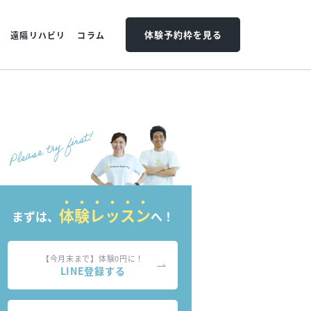
体験予約枠を見る
遠隔リハビリ
コラム
体験レッスン
まずは、
へ！
【今月末まで】体験0円に！
LINE登録する