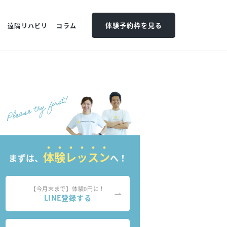
体験予約枠を見る
遠隔リハビリ
コラム
体験レッスン
まずは、
へ！
【今月末まで】体験0円に！
LINE登録する