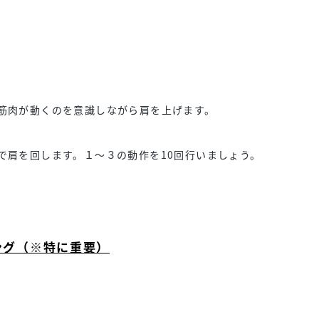
。
筋肉が動くのを意識しながら肩を上げます。
で肩を回します。１～３の動作を10回行いましょう。
ング（※特に重要）
。