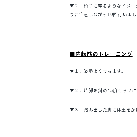
▼２．椅子に座るようなイメー
うに注意しながら10回行いま
■内転筋のトレーニング
▼１．姿勢よく立ちます。
▼２．片脚を斜め45度くらい
▼３．踏み出した脚に体重をか