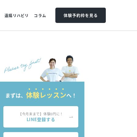
体験予約枠を見る
遠隔リハビリ
コラム
体験レッスン
まずは、
へ！
【今月末まで】体験0円に！
LINE登録する